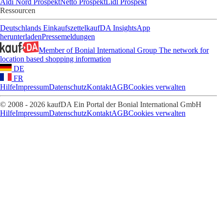
Aldi Nord Prospekt
Netto Prospekt
Lidl Prospekt
Ressourcen
Deutschlands Einkaufszettel
kaufDA Insights
App
herunterladen
Pressemeldungen
Member of Bonial International Group
The network for
location based shopping information
DE
FR
Hilfe
Impressum
Datenschutz
Kontakt
AGB
Cookies verwalten
© 2008 - 2026 kaufDA Ein Portal der Bonial International GmbH
Hilfe
Impressum
Datenschutz
Kontakt
AGB
Cookies verwalten