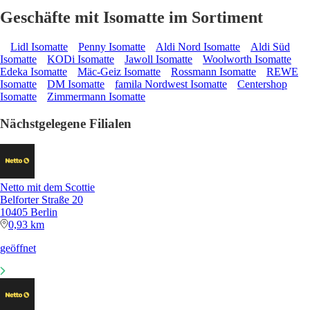
Geschäfte mit Isomatte im Sortiment
Lidl Isomatte
Penny Isomatte
Aldi Nord Isomatte
Aldi Süd
Isomatte
KODi Isomatte
Jawoll Isomatte
Woolworth Isomatte
Edeka Isomatte
Mäc-Geiz Isomatte
Rossmann Isomatte
REWE
Isomatte
DM Isomatte
famila Nordwest Isomatte
Centershop
Isomatte
Zimmermann Isomatte
Nächstgelegene Filialen
Netto mit dem Scottie
Belforter Straße 20
10405 Berlin
0,93 km
geöffnet