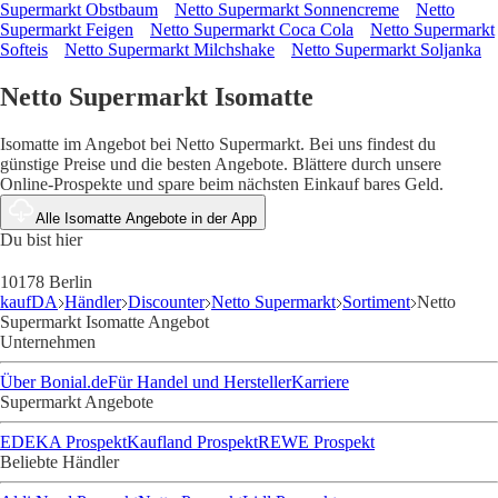
Supermarkt Obstbaum
Netto Supermarkt Sonnencreme
Netto
Supermarkt Feigen
Netto Supermarkt Coca Cola
Netto Supermarkt
Softeis
Netto Supermarkt Milchshake
Netto Supermarkt Soljanka
Netto Supermarkt Isomatte
Isomatte im Angebot bei Netto Supermarkt. Bei uns findest du
günstige Preise und die besten Angebote. Blättere durch unsere
Online-Prospekte und spare beim nächsten Einkauf bares Geld.
Alle Isomatte Angebote in der App
Du bist hier
10178 Berlin
kaufDA
Händler
Discounter
Netto Supermarkt
Sortiment
Netto
Supermarkt Isomatte Angebot
Unternehmen
Über Bonial.de
Für Handel und Hersteller
Karriere
Supermarkt Angebote
EDEKA Prospekt
Kaufland Prospekt
REWE Prospekt
Beliebte Händler