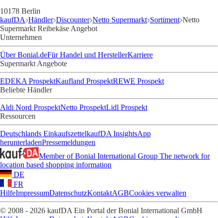
10178 Berlin
kaufDA
Händler
Discounter
Netto Supermarkt
Sortiment
Netto
Supermarkt Reibekäse Angebot
Unternehmen
Über Bonial.de
Für Handel und Hersteller
Karriere
Supermarkt Angebote
EDEKA Prospekt
Kaufland Prospekt
REWE Prospekt
Beliebte Händler
Aldi Nord Prospekt
Netto Prospekt
Lidl Prospekt
Ressourcen
Deutschlands Einkaufszettel
kaufDA Insights
App
herunterladen
Pressemeldungen
Member of Bonial International Group
The network for
location based shopping information
DE
FR
Hilfe
Impressum
Datenschutz
Kontakt
AGB
Cookies verwalten
© 2008 - 2026 kaufDA Ein Portal der Bonial International GmbH