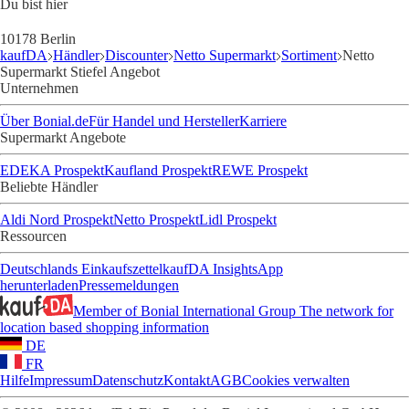
Du bist hier
10178 Berlin
kaufDA
Händler
Discounter
Netto Supermarkt
Sortiment
Netto
Supermarkt Stiefel Angebot
Unternehmen
Über Bonial.de
Für Handel und Hersteller
Karriere
Supermarkt Angebote
EDEKA Prospekt
Kaufland Prospekt
REWE Prospekt
Beliebte Händler
Aldi Nord Prospekt
Netto Prospekt
Lidl Prospekt
Ressourcen
Deutschlands Einkaufszettel
kaufDA Insights
App
herunterladen
Pressemeldungen
Member of Bonial International Group
The network for
location based shopping information
DE
FR
Hilfe
Impressum
Datenschutz
Kontakt
AGB
Cookies verwalten