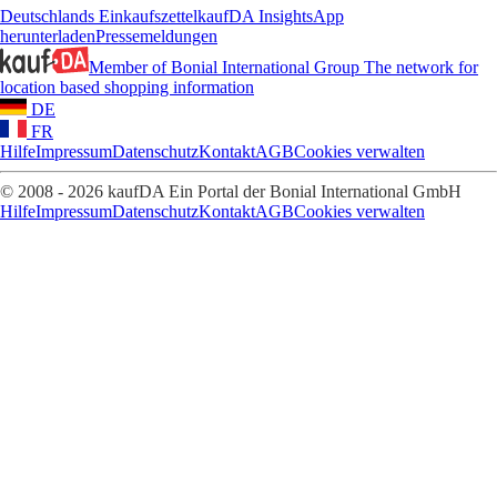
Deutschlands Einkaufszettel
kaufDA Insights
App
herunterladen
Pressemeldungen
Member of Bonial International Group
The network for
location based shopping information
DE
FR
Hilfe
Impressum
Datenschutz
Kontakt
AGB
Cookies verwalten
© 2008 - 2026 kaufDA Ein Portal der Bonial International GmbH
Hilfe
Impressum
Datenschutz
Kontakt
AGB
Cookies verwalten