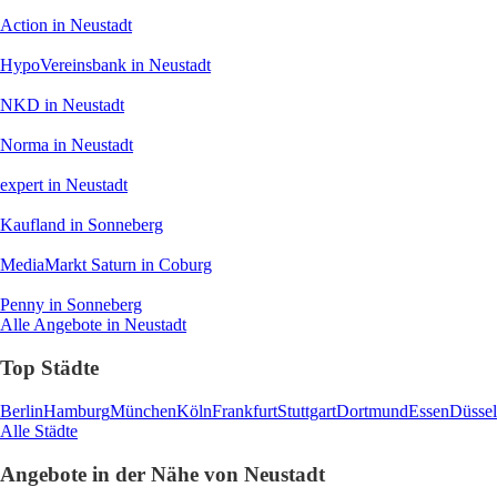
Action
in Neustadt
HypoVereinsbank
in Neustadt
NKD
in Neustadt
Norma
in Neustadt
expert
in Neustadt
Kaufland
in Sonneberg
MediaMarkt Saturn
in Coburg
Penny
in Sonneberg
Alle Angebote in Neustadt
Top Städte
Berlin
Hamburg
München
Köln
Frankfurt
Stuttgart
Dortmund
Essen
Düssel
Alle Städte
Angebote in der Nähe von Neustadt