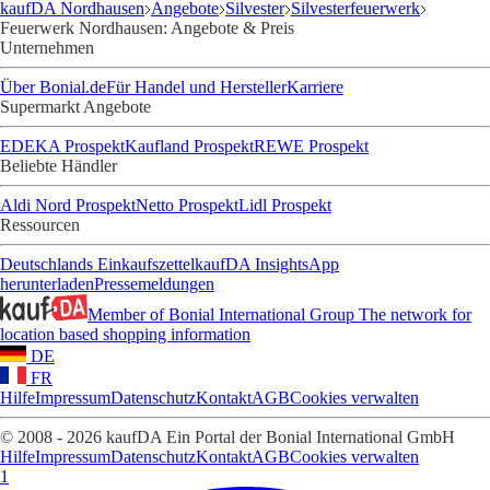
kaufDA Nordhausen
Angebote
Silvester
Silvesterfeuerwerk
Feuerwerk Nordhausen: Angebote & Preis
Unternehmen
Über Bonial.de
Für Handel und Hersteller
Karriere
Supermarkt Angebote
EDEKA Prospekt
Kaufland Prospekt
REWE Prospekt
Beliebte Händler
Aldi Nord Prospekt
Netto Prospekt
Lidl Prospekt
Ressourcen
Deutschlands Einkaufszettel
kaufDA Insights
App
herunterladen
Pressemeldungen
Member of Bonial International Group
The network for
location based shopping information
DE
FR
Hilfe
Impressum
Datenschutz
Kontakt
AGB
Cookies verwalten
© 2008 - 2026 kaufDA Ein Portal der Bonial International GmbH
Hilfe
Impressum
Datenschutz
Kontakt
AGB
Cookies verwalten
1