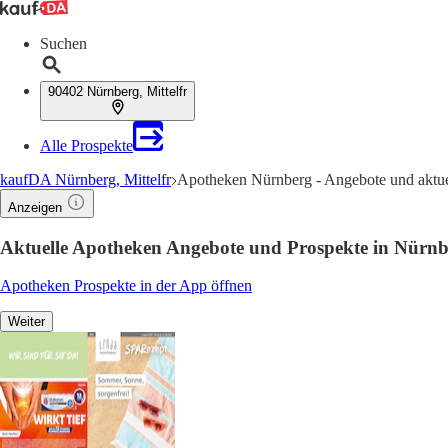
Suchen
90402 Nürnberg, Mittelfr
Alle Prospekte
kaufDA Nürnberg, Mittelfr
Apotheken Nürnberg - Angebote und aktue
Anzeigen
Aktuelle Apotheken Angebote und Prospekte in Nürnbe
Apotheken Prospekte in der App öffnen
Weiter