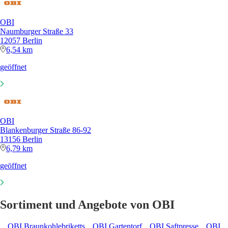
OBI
Naumburger Straße 33
12057 Berlin
6,54 km
geöffnet
OBI
Blankenburger Straße 86-92
13156 Berlin
6,79 km
geöffnet
Sortiment und Angebote von OBI
OBI Braunkohlebriketts
OBI Gartentorf
OBI Saftpresse
OBI