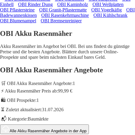
Einhell
OBI Rinder Dung
OBI Kaminholz
OBI Wellplatten
OBI Pflastersteine
OBI Granit-Pflastermatte
OBI Vogelkäfig
OBI
Badewannenkissen
OBI Rasenkehrmaschine
OBI Kühlschrank
OBI Blumenampel
OBI Bremsenreiniger
OBI Akku Rasenmäher
Akku Rasenmäher im Angebot bei OBI. Bei uns findest du günstige
Preise und die besten Angebote. Blättere durch unsere Online-
Prospekte und spare beim nächsten Einkauf bares Geld.
OBI Akku Rasenmäher Angebote
🛒 OBI Akku Rasenmäher Angebote:
1
⚡ Akku Rasenmäher Preis ab:
99,99 €
🛍️ OBI Prospekte:
1
⏳ Zuletzt aktualisiert:
31.07.2026
📬 Kategorie:
Baumärkte
Alle Akku Rasenmäher Angebote in der App