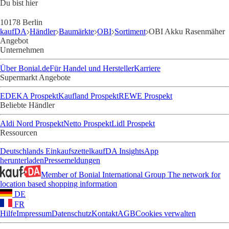
Du bist hier
10178 Berlin
kaufDA
Händler
Baumärkte
OBI
Sortiment
OBI Akku Rasenmäher
Angebot
Unternehmen
Über Bonial.de
Für Handel und Hersteller
Karriere
Supermarkt Angebote
EDEKA Prospekt
Kaufland Prospekt
REWE Prospekt
Beliebte Händler
Aldi Nord Prospekt
Netto Prospekt
Lidl Prospekt
Ressourcen
Deutschlands Einkaufszettel
kaufDA Insights
App
herunterladen
Pressemeldungen
Member of Bonial International Group
The network for
location based shopping information
DE
FR
Hilfe
Impressum
Datenschutz
Kontakt
AGB
Cookies verwalten