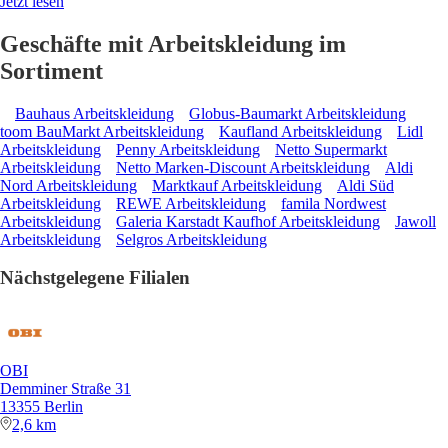
Jetzt lesen
Geschäfte mit Arbeitskleidung im
Sortiment
Bauhaus Arbeitskleidung
Globus-Baumarkt Arbeitskleidung
toom BauMarkt Arbeitskleidung
Kaufland Arbeitskleidung
Lidl
Arbeitskleidung
Penny Arbeitskleidung
Netto Supermarkt
Arbeitskleidung
Netto Marken-Discount Arbeitskleidung
Aldi
Nord Arbeitskleidung
Marktkauf Arbeitskleidung
Aldi Süd
Arbeitskleidung
REWE Arbeitskleidung
famila Nordwest
Arbeitskleidung
Galeria Karstadt Kaufhof Arbeitskleidung
Jawoll
Arbeitskleidung
Selgros Arbeitskleidung
Nächstgelegene Filialen
OBI
Demminer Straße 31
13355 Berlin
2,6 km