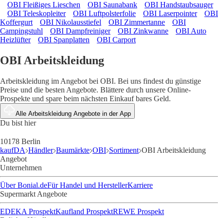
OBI Fleißiges Lieschen
OBI Saunabank
OBI Handstaubsauger
OBI Teleskopleiter
OBI Luftpolsterfolie
OBI Laserpointer
OBI
Koffergurt
OBI Nikolausstiefel
OBI Zimmertanne
OBI
Campingstuhl
OBI Dampfreiniger
OBI Zinkwanne
OBI Auto
Heizlüfter
OBI Spanplatten
OBI Carport
OBI Arbeitskleidung
Arbeitskleidung im Angebot bei OBI. Bei uns findest du günstige
Preise und die besten Angebote. Blättere durch unsere Online-
Prospekte und spare beim nächsten Einkauf bares Geld.
Alle Arbeitskleidung Angebote in der App
Du bist hier
10178 Berlin
kaufDA
Händler
Baumärkte
OBI
Sortiment
OBI Arbeitskleidung
Angebot
Unternehmen
Über Bonial.de
Für Handel und Hersteller
Karriere
Supermarkt Angebote
EDEKA Prospekt
Kaufland Prospekt
REWE Prospekt