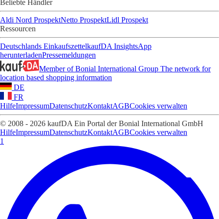
Beliebte Händler
Aldi Nord Prospekt
Netto Prospekt
Lidl Prospekt
Ressourcen
Deutschlands Einkaufszettel
kaufDA Insights
App
herunterladen
Pressemeldungen
Member of Bonial International Group
The network for
location based shopping information
DE
FR
Hilfe
Impressum
Datenschutz
Kontakt
AGB
Cookies verwalten
© 2008 - 2026 kaufDA Ein Portal der Bonial International GmbH
Hilfe
Impressum
Datenschutz
Kontakt
AGB
Cookies verwalten
1