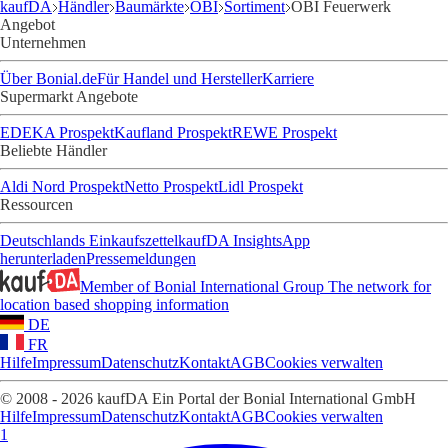
kaufDA
Händler
Baumärkte
OBI
Sortiment
OBI Feuerwerk
Angebot
Unternehmen
Über Bonial.de
Für Handel und Hersteller
Karriere
Supermarkt Angebote
EDEKA Prospekt
Kaufland Prospekt
REWE Prospekt
Beliebte Händler
Aldi Nord Prospekt
Netto Prospekt
Lidl Prospekt
Ressourcen
Deutschlands Einkaufszettel
kaufDA Insights
App
herunterladen
Pressemeldungen
Member of Bonial International Group
The network for
location based shopping information
DE
FR
Hilfe
Impressum
Datenschutz
Kontakt
AGB
Cookies verwalten
© 2008 - 2026 kaufDA Ein Portal der Bonial International GmbH
Hilfe
Impressum
Datenschutz
Kontakt
AGB
Cookies verwalten
1