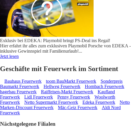
Exklusiv bei EDEKA: Playmobil bringt PS-Deal ins Regal!
Hier erfahrt ihr alles zum exklusiven Playmobil Porsche von EDEKA -
inklusive Gewinnspiel mit Familienurlaub!
...
Jetzt lesen
Geschäfte mit Feuerwerk im Sortiment
Bauhaus Feuerwerk
toom BauMarkt Feuerwerk
Sonderpreis
Baumarkt Feuerwerk
Hellweg Feuerwerk
Hornbach Feuerwerk
hagebau Feuerwerk
Raiffeisen-Markt Feuerwerk
Kaufland
Feuerwerk
Lidl Feuerwerk
Penny Feuerwerk
Woolworth
Feuerwerk
Netto Supermarkt Feuerwerk
Edeka Feuerwerk
Netto
Marken-Discount Feuerwerk
Mäc-Geiz Feuerwerk
Aldi Nord
Feuerwerk
Nächstgelegene Filialen