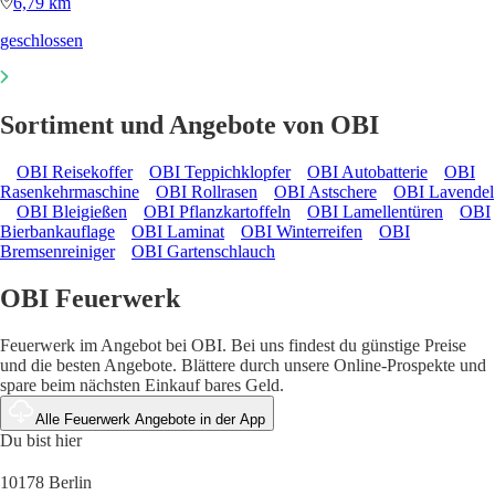
6,79 km
geschlossen
Sortiment und Angebote von OBI
OBI Reisekoffer
OBI Teppichklopfer
OBI Autobatterie
OBI
Rasenkehrmaschine
OBI Rollrasen
OBI Astschere
OBI Lavendel
OBI Bleigießen
OBI Pflanzkartoffeln
OBI Lamellentüren
OBI
Bierbankauflage
OBI Laminat
OBI Winterreifen
OBI
Bremsenreiniger
OBI Gartenschlauch
OBI Feuerwerk
Feuerwerk im Angebot bei OBI. Bei uns findest du günstige Preise
und die besten Angebote. Blättere durch unsere Online-Prospekte und
spare beim nächsten Einkauf bares Geld.
Alle Feuerwerk Angebote in der App
Du bist hier
10178 Berlin