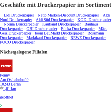
Geschäfte mit Druckerpapier im Sortiment
Lidl Druckerpapier
Netto Marken-Discount Druckerpapier
Aldi
Nord Druckerpapier
Aldi Süd Druckerpapier
KODi Druckerpapier
Norma Druckerpapier
Kaufland Druckerpapier
Bauhaus
Druckerpapier
OBI Druckerpapier
Edeka Druckerpapier
Mäc-
Geiz Druckerpapier
toom BauMarkt Druckerpapier
Rossmann
Druckerpapier
Marktkauf Druckerpapier
REWE Druckerpapier
POCO Druckerpapier
Nächstgelegene Filialen
Penny
Am Ostbahnhof 9
10243 Berlin
1,81 km
geöffnet