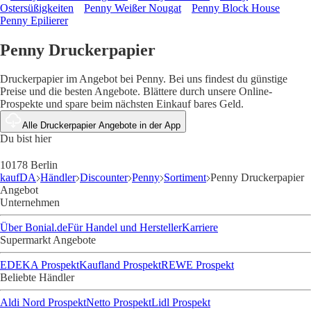
Ostersüßigkeiten
Penny Weißer Nougat
Penny Block House
Penny Epilierer
Penny Druckerpapier
Druckerpapier im Angebot bei Penny. Bei uns findest du günstige
Preise und die besten Angebote. Blättere durch unsere Online-
Prospekte und spare beim nächsten Einkauf bares Geld.
Alle Druckerpapier Angebote in der App
Du bist hier
10178 Berlin
kaufDA
Händler
Discounter
Penny
Sortiment
Penny Druckerpapier
Angebot
Unternehmen
Über Bonial.de
Für Handel und Hersteller
Karriere
Supermarkt Angebote
EDEKA Prospekt
Kaufland Prospekt
REWE Prospekt
Beliebte Händler
Aldi Nord Prospekt
Netto Prospekt
Lidl Prospekt