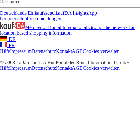
Ressourcen
Deutschlands Einkaufszettel
kaufDA Insights
App
herunterladen
Pressemeldungen
Member of Bonial International Group
The network for
location based shopping information
DE
FR
Hilfe
Impressum
Datenschutz
Kontakt
AGB
Cookies verwalten
© 2008 - 2026 kaufDA Ein Portal der Bonial International GmbH
Hilfe
Impressum
Datenschutz
Kontakt
AGB
Cookies verwalten