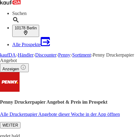
Suchen
10178 Berlin
Alle Prospekte
kaufDA
Händler
Discounter
Penny
Sortiment
Penny Druckerpapier
Angebot
Anzeigen
Penny Druckerpapier Angebot & Preis im Prospekt
Alle Druckerpapier Angebote dieser Woche in der App öffnen
WEITER
endet bald