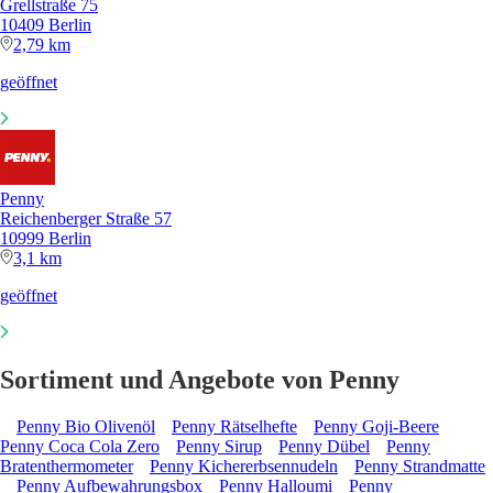
Grellstraße 75
10409 Berlin
2,79 km
geöffnet
Penny
Reichenberger Straße 57
10999 Berlin
3,1 km
geöffnet
Sortiment und Angebote von Penny
Penny Bio Olivenöl
Penny Rätselhefte
Penny Goji-Beere
Penny Coca Cola Zero
Penny Sirup
Penny Dübel
Penny
Bratenthermometer
Penny Kichererbsennudeln
Penny Strandmatte
Penny Aufbewahrungsbox
Penny Halloumi
Penny