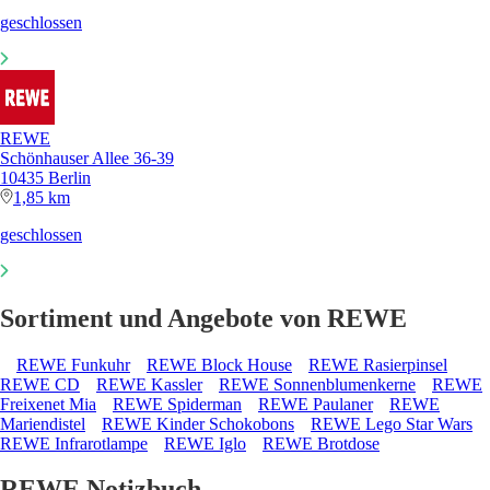
geschlossen
REWE
Schönhauser Allee 36-39
10435 Berlin
1,85 km
geschlossen
Sortiment und Angebote von REWE
REWE Funkuhr
REWE Block House
REWE Rasierpinsel
REWE CD
REWE Kassler
REWE Sonnenblumenkerne
REWE
Freixenet Mia
REWE Spiderman
REWE Paulaner
REWE
Mariendistel
REWE Kinder Schokobons
REWE Lego Star Wars
REWE Infrarotlampe
REWE Iglo
REWE Brotdose
REWE Notizbuch