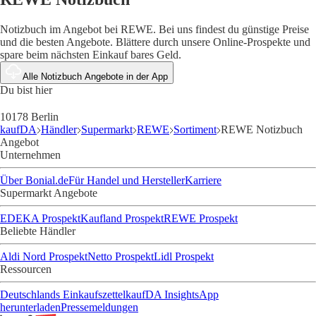
Notizbuch im Angebot bei REWE. Bei uns findest du günstige Preise
und die besten Angebote. Blättere durch unsere Online-Prospekte und
spare beim nächsten Einkauf bares Geld.
Alle Notizbuch Angebote in der App
Du bist hier
10178 Berlin
kaufDA
Händler
Supermarkt
REWE
Sortiment
REWE Notizbuch
Angebot
Unternehmen
Über Bonial.de
Für Handel und Hersteller
Karriere
Supermarkt Angebote
EDEKA Prospekt
Kaufland Prospekt
REWE Prospekt
Beliebte Händler
Aldi Nord Prospekt
Netto Prospekt
Lidl Prospekt
Ressourcen
Deutschlands Einkaufszettel
kaufDA Insights
App
herunterladen
Pressemeldungen