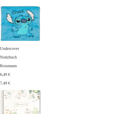
Undercover
Notizbuch
Rossmann
6,49 €
7,49 €