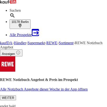
Suchen
10178 Berlin
Alle Prospekte
kaufDA
Händler
Supermarkt
REWE
Sortiment
REWE Notizbuch
Angebot
Anzeigen
REWE Notizbuch Angebot & Preis im Prospekt
Alle Notizbuch Angebote dieser Woche in der App öffnen
WEITER
endet bald