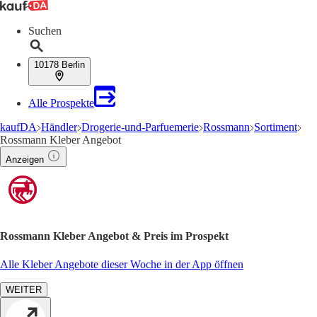
Suchen
10178 Berlin
Alle Prospekte
kaufDA
Händler
Drogerie-und-Parfuemerie
Rossmann
Sortiment
Rossmann Kleber Angebot
Anzeigen
Rossmann Kleber Angebot & Preis im Prospekt
Alle Kleber Angebote dieser Woche in der App öffnen
WEITER