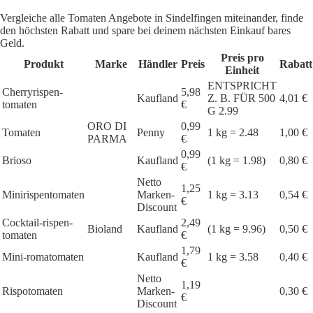
Vergleiche alle Tomaten Angebote in Sindelfingen miteinander, finde
den höchsten Rabatt und spare bei deinem nächsten Einkauf bares
Geld.
Preis pro
Produkt
Marke
Händler
Preis
Rabatt
Einheit
ENTSPRICHT
Cherryrispen-
5,98
Kaufland
Z. B. FÜR 500
4,01 €
tomaten
€
G 2.99
ORO DI
0,99
Tomaten
Penny
1 kg = 2.48
1,00 €
PARMA
€
0,99
Brioso
Kaufland
(1 kg = 1.98)
0,80 €
€
Netto
1,25
Minirispentomaten
Marken-
1 kg = 3.13
0,54 €
€
Discount
Cocktail-rispen-
2,49
Bioland
Kaufland
(1 kg = 9.96)
0,50 €
tomaten
€
1,79
Mini-romatomaten
Kaufland
1 kg = 3.58
0,40 €
€
Netto
1,19
Rispotomaten
Marken-
0,30 €
€
Discount