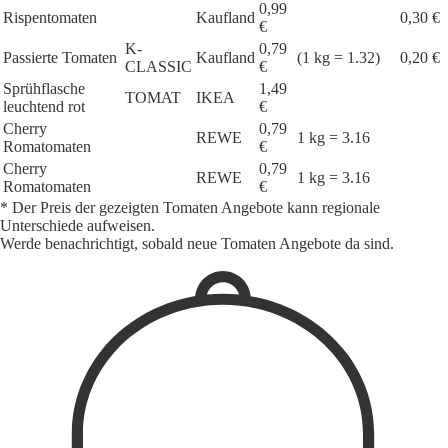
0,99
Rispentomaten
Kaufland
0,30 €
€
K-
0,79
Passierte Tomaten
Kaufland
(1 kg = 1.32)
0,20 €
CLASSIC
€
Sprühflasche
1,49
TOMAT
IKEA
leuchtend rot
€
Cherry
0,79
REWE
1 kg = 3.16
Romatomaten
€
Cherry
0,79
REWE
1 kg = 3.16
Romatomaten
€
* Der Preis der gezeigten Tomaten Angebote kann regionale
Unterschiede aufweisen.
Werde benachrichtigt, sobald neue Tomaten Angebote da sind.
1