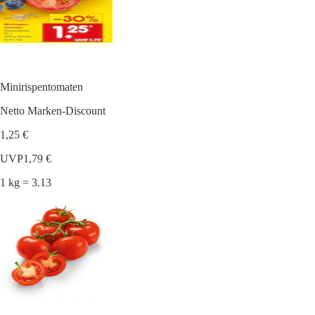
Minirispentomaten
Netto Marken-Discount
1,25 €
UVP
1,79 €
1 kg = 3.13