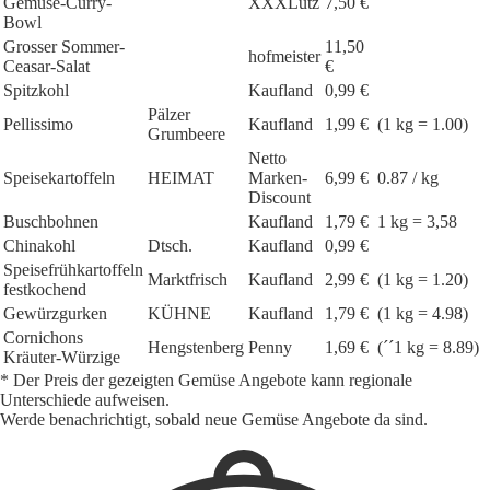
Gemüse-Curry-
XXXLutz
7,50 €
Bowl
Grosser Sommer-
11,50
hofmeister
Ceasar-Salat
€
Spitzkohl
Kaufland
0,99 €
Pälzer
Pellissimo
Kaufland
1,99 €
(1 kg = 1.00)
Grumbeere
Netto
Speisekartoffeln
HEIMAT
Marken-
6,99 €
0.87 / kg
Discount
Buschbohnen
Kaufland
1,79 €
1 kg = 3,58
Chinakohl
Dtsch.
Kaufland
0,99 €
Speisefrühkartoffeln
Marktfrisch
Kaufland
2,99 €
(1 kg = 1.20)
festkochend
Gewürzgurken
KÜHNE
Kaufland
1,79 €
(1 kg = 4.98)
Cornichons
Hengstenberg
Penny
1,69 €
(´´1 kg = 8.89)
Kräuter-Würzige
* Der Preis der gezeigten Gemüse Angebote kann regionale
Unterschiede aufweisen.
Werde benachrichtigt, sobald neue Gemüse Angebote da sind.
1