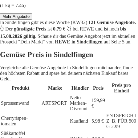
(1 kg = 7.46)
Mehr Angebote
In Sindelfingen gibt es diese Woche (KW32)
121 Gemüse Angebote.
👆 Der
günstigste Preis
ist
0,79 €
🥇 bei REWE und ist noch
bis
15.08.2026 gültig
. Schaue dir das Gemüse Angebot jetzt im aktuellen
Prospekt "Dein Markt" von
REWE in Sindelfingen
auf Seite 5 an.
Gemüse Preis in Sindelfingen
Vergleiche alle Gemüse Angebote in Sindelfingen miteinander, finde
den höchsten Rabatt und spare bei deinem nächsten Einkauf bares
Geld.
Preis pro
Produkt
Marke
Händler
Preis
Einheit
Netto
159,99
Sprossenwand
ARTSPORT
Marken-
€
Discount
ENTSPRICHT
Cherryrispen-
Kaufland
5,98 €
Z. B. FÜR 500
tomaten
G 2.99
Süßkartoffel-