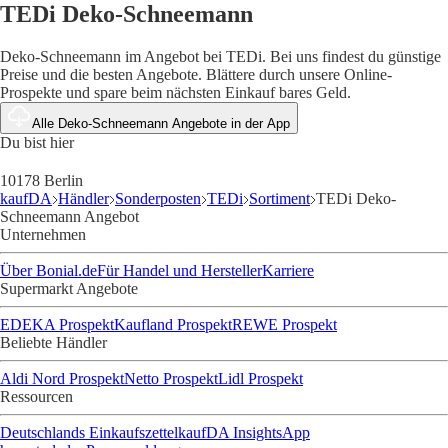
TEDi Deko-Schneemann
Deko-Schneemann im Angebot bei TEDi. Bei uns findest du günstige
Preise und die besten Angebote. Blättere durch unsere Online-
Prospekte und spare beim nächsten Einkauf bares Geld.
Alle Deko-Schneemann Angebote in der App
Du bist hier
10178 Berlin
kaufDA
Händler
Sonderposten
TEDi
Sortiment
TEDi Deko-
Schneemann Angebot
Unternehmen
Über Bonial.de
Für Handel und Hersteller
Karriere
Supermarkt Angebote
EDEKA Prospekt
Kaufland Prospekt
REWE Prospekt
Beliebte Händler
Aldi Nord Prospekt
Netto Prospekt
Lidl Prospekt
Ressourcen
Deutschlands Einkaufszettel
kaufDA Insights
App