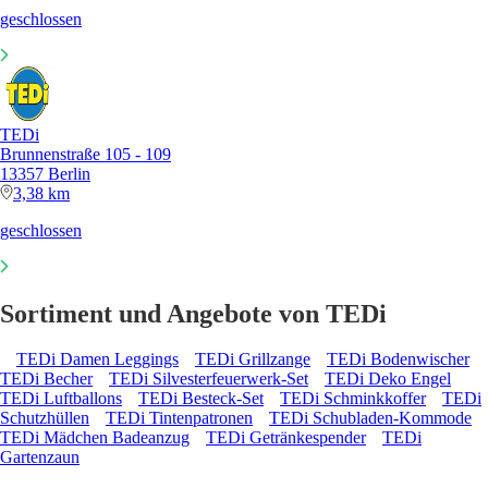
geschlossen
TEDi
Brunnenstraße 105 - 109
13357 Berlin
3,38 km
geschlossen
Sortiment und Angebote von TEDi
TEDi Damen Leggings
TEDi Grillzange
TEDi Bodenwischer
TEDi Becher
TEDi Silvesterfeuerwerk-Set
TEDi Deko Engel
TEDi Luftballons
TEDi Besteck-Set
TEDi Schminkkoffer
TEDi
Schutzhüllen
TEDi Tintenpatronen
TEDi Schubladen-Kommode
TEDi Mädchen Badeanzug
TEDi Getränkespender
TEDi
Gartenzaun