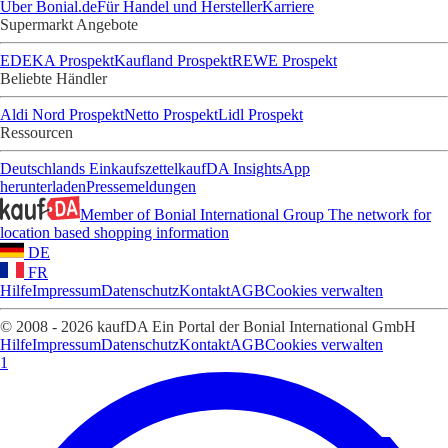
Über Bonial.de
Für Handel und Hersteller
Karriere
Supermarkt Angebote
EDEKA Prospekt
Kaufland Prospekt
REWE Prospekt
Beliebte Händler
Aldi Nord Prospekt
Netto Prospekt
Lidl Prospekt
Ressourcen
Deutschlands Einkaufszettel
kaufDA Insights
App
herunterladen
Pressemeldungen
Member of Bonial International Group
The network for
location based shopping information
DE
FR
Hilfe
Impressum
Datenschutz
Kontakt
AGB
Cookies verwalten
© 2008 - 2026 kaufDA Ein Portal der Bonial International GmbH
Hilfe
Impressum
Datenschutz
Kontakt
AGB
Cookies verwalten
1