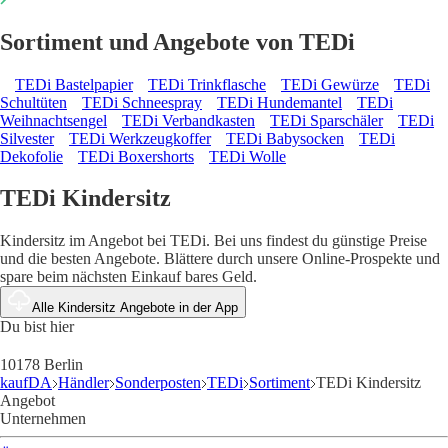
Sortiment und Angebote von TEDi
TEDi Bastelpapier
TEDi Trinkflasche
TEDi Gewürze
TEDi
Schultüten
TEDi Schneespray
TEDi Hundemantel
TEDi
Weihnachtsengel
TEDi Verbandkasten
TEDi Sparschäler
TEDi
Silvester
TEDi Werkzeugkoffer
TEDi Babysocken
TEDi
Dekofolie
TEDi Boxershorts
TEDi Wolle
TEDi Kindersitz
Kindersitz im Angebot bei TEDi. Bei uns findest du günstige Preise
und die besten Angebote. Blättere durch unsere Online-Prospekte und
spare beim nächsten Einkauf bares Geld.
Alle Kindersitz Angebote in der App
Du bist hier
10178 Berlin
kaufDA
Händler
Sonderposten
TEDi
Sortiment
TEDi Kindersitz
Angebot
Unternehmen