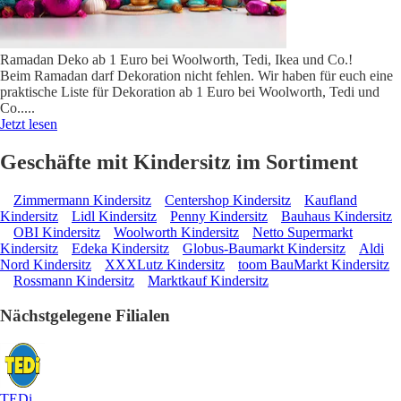
Ramadan Deko ab 1 Euro bei Woolworth, Tedi, Ikea und Co.!
Beim Ramadan darf Dekoration nicht fehlen. Wir haben für euch eine
praktische Liste für Dekoration ab 1 Euro bei Woolworth, Tedi und
Co..
...
Jetzt lesen
Geschäfte mit Kindersitz im Sortiment
Zimmermann Kindersitz
Centershop Kindersitz
Kaufland
Kindersitz
Lidl Kindersitz
Penny Kindersitz
Bauhaus Kindersitz
OBI Kindersitz
Woolworth Kindersitz
Netto Supermarkt
Kindersitz
Edeka Kindersitz
Globus-Baumarkt Kindersitz
Aldi
Nord Kindersitz
XXXLutz Kindersitz
toom BauMarkt Kindersitz
Rossmann Kindersitz
Marktkauf Kindersitz
Nächstgelegene Filialen
TEDi