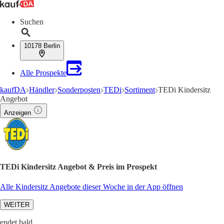
Suchen
10178 Berlin
Alle Prospekte
kaufDA
Händler
Sonderposten
TEDi
Sortiment
TEDi Kindersitz
Angebot
Anzeigen
TEDi Kindersitz Angebot & Preis im Prospekt
Alle Kindersitz Angebote dieser Woche in der App öffnen
WEITER
endet bald