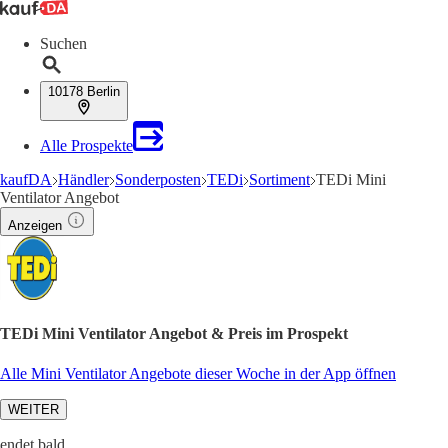
Suchen
10178 Berlin
Alle Prospekte
kaufDA
Händler
Sonderposten
TEDi
Sortiment
TEDi Mini
Ventilator Angebot
Anzeigen
TEDi Mini Ventilator Angebot & Preis im Prospekt
Alle Mini Ventilator Angebote dieser Woche in der App öffnen
WEITER
endet bald