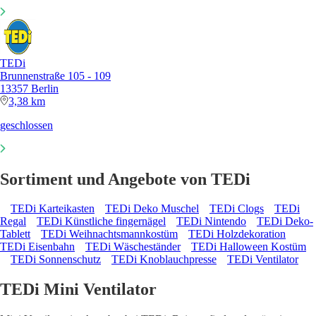
TEDi
Brunnenstraße 105 - 109
13357 Berlin
3,38 km
geschlossen
Sortiment und Angebote von TEDi
TEDi Karteikasten
TEDi Deko Muschel
TEDi Clogs
TEDi
Regal
TEDi Künstliche fingernägel
TEDi Nintendo
TEDi Deko-
Tablett
TEDi Weihnachtsmannkostüm
TEDi Holzdekoration
TEDi Eisenbahn
TEDi Wäscheständer
TEDi Halloween Kostüm
TEDi Sonnenschutz
TEDi Knoblauchpresse
TEDi Ventilator
TEDi Mini Ventilator