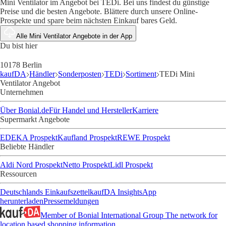
Mini Ventilator im Angebot bei TEDi. Bei uns findest du günstige
Preise und die besten Angebote. Blättere durch unsere Online-
Prospekte und spare beim nächsten Einkauf bares Geld.
Alle Mini Ventilator Angebote in der App
Du bist hier
10178 Berlin
kaufDA
Händler
Sonderposten
TEDi
Sortiment
TEDi Mini
Ventilator Angebot
Unternehmen
Über Bonial.de
Für Handel und Hersteller
Karriere
Supermarkt Angebote
EDEKA Prospekt
Kaufland Prospekt
REWE Prospekt
Beliebte Händler
Aldi Nord Prospekt
Netto Prospekt
Lidl Prospekt
Ressourcen
Deutschlands Einkaufszettel
kaufDA Insights
App
herunterladen
Pressemeldungen
Member of Bonial International Group
The network for
location based shopping information