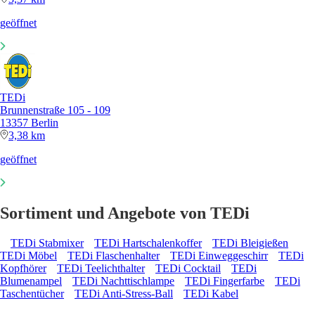
geöffnet
TEDi
Brunnenstraße 105 - 109
13357 Berlin
3,38 km
geöffnet
Sortiment und Angebote von TEDi
TEDi Stabmixer
TEDi Hartschalenkoffer
TEDi Bleigießen
TEDi Möbel
TEDi Flaschenhalter
TEDi Einweggeschirr
TEDi
Kopfhörer
TEDi Teelichthalter
TEDi Cocktail
TEDi
Blumenampel
TEDi Nachttischlampe
TEDi Fingerfarbe
TEDi
Taschentücher
TEDi Anti-Stress-Ball
TEDi Kabel