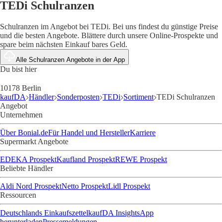
TEDi Schulranzen
Schulranzen im Angebot bei TEDi. Bei uns findest du günstige Preise
und die besten Angebote. Blättere durch unsere Online-Prospekte und
spare beim nächsten Einkauf bares Geld.
Alle Schulranzen Angebote in der App
Du bist hier
10178 Berlin
kaufDA
Händler
Sonderposten
TEDi
Sortiment
TEDi Schulranzen
Angebot
Unternehmen
Über Bonial.de
Für Handel und Hersteller
Karriere
Supermarkt Angebote
EDEKA Prospekt
Kaufland Prospekt
REWE Prospekt
Beliebte Händler
Aldi Nord Prospekt
Netto Prospekt
Lidl Prospekt
Ressourcen
Deutschlands Einkaufszettel
kaufDA Insights
App
herunterladen
Pressemeldungen