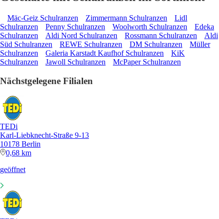
Mäc-Geiz Schulranzen
Zimmermann Schulranzen
Lidl
Schulranzen
Penny Schulranzen
Woolworth Schulranzen
Edeka
Schulranzen
Aldi Nord Schulranzen
Rossmann Schulranzen
Aldi
Süd Schulranzen
REWE Schulranzen
DM Schulranzen
Müller
Schulranzen
Galeria Karstadt Kaufhof Schulranzen
KiK
Schulranzen
Jawoll Schulranzen
McPaper Schulranzen
Nächstgelegene Filialen
TEDi
Karl-Liebknecht-Straße 9-13
10178 Berlin
0,68 km
geöffnet