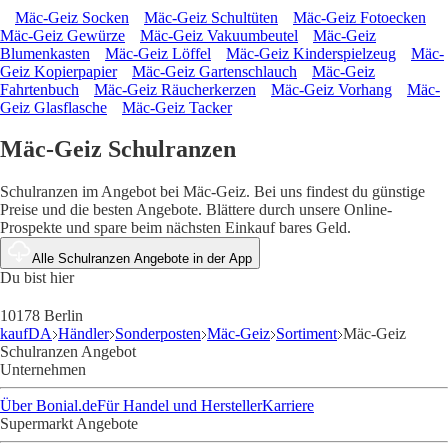
Mäc-Geiz Socken
Mäc-Geiz Schultüten
Mäc-Geiz Fotoecken
Mäc-Geiz Gewürze
Mäc-Geiz Vakuumbeutel
Mäc-Geiz
Blumenkasten
Mäc-Geiz Löffel
Mäc-Geiz Kinderspielzeug
Mäc-
Geiz Kopierpapier
Mäc-Geiz Gartenschlauch
Mäc-Geiz
Fahrtenbuch
Mäc-Geiz Räucherkerzen
Mäc-Geiz Vorhang
Mäc-
Geiz Glasflasche
Mäc-Geiz Tacker
Mäc-Geiz Schulranzen
Schulranzen im Angebot bei Mäc-Geiz. Bei uns findest du günstige
Preise und die besten Angebote. Blättere durch unsere Online-
Prospekte und spare beim nächsten Einkauf bares Geld.
Alle Schulranzen Angebote in der App
Du bist hier
10178 Berlin
kaufDA
Händler
Sonderposten
Mäc-Geiz
Sortiment
Mäc-Geiz
Schulranzen Angebot
Unternehmen
Über Bonial.de
Für Handel und Hersteller
Karriere
Supermarkt Angebote