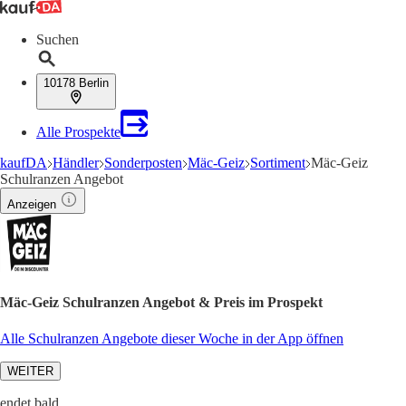
Suchen
10178 Berlin
Alle Prospekte
kaufDA
Händler
Sonderposten
Mäc-Geiz
Sortiment
Mäc-Geiz
Schulranzen Angebot
Anzeigen
Mäc-Geiz Schulranzen Angebot & Preis im Prospekt
Alle Schulranzen Angebote dieser Woche in der App öffnen
WEITER
endet bald