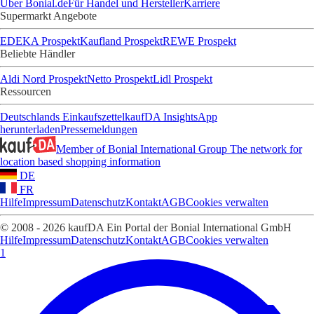
Über Bonial.de
Für Handel und Hersteller
Karriere
Supermarkt Angebote
EDEKA Prospekt
Kaufland Prospekt
REWE Prospekt
Beliebte Händler
Aldi Nord Prospekt
Netto Prospekt
Lidl Prospekt
Ressourcen
Deutschlands Einkaufszettel
kaufDA Insights
App
herunterladen
Pressemeldungen
Member of Bonial International Group
The network for
location based shopping information
DE
FR
Hilfe
Impressum
Datenschutz
Kontakt
AGB
Cookies verwalten
© 2008 - 2026 kaufDA Ein Portal der Bonial International GmbH
Hilfe
Impressum
Datenschutz
Kontakt
AGB
Cookies verwalten
1