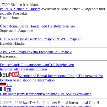
17390 Ziethen b Anklam
kaufDA Ziethen b Anklam
Werkstatt & Auto Ziethen - Angebote und
aktuelle Prospekte
Unternehmen
Über Bonial.de
Für Handel und Hersteller
Karriere
Supermarkt Angebote
EDEKA Prospekt
Kaufland Prospekt
REWE Prospekt
Beliebte Händler
Aldi Nord Prospekt
Netto Prospekt
Lidl Prospekt
Ressourcen
Deutschlands Einkaufszettel
kaufDA Insights
App
herunterladen
Pressemeldungen
Member of Bonial International Group
The network for
location based shopping information
DE
FR
Hilfe
Impressum
Datenschutz
Kontakt
AGB
Cookies verwalten
© 2008 - 2026 kaufDA Ein Portal der Bonial International GmbH
Hilfe
Impressum
Datenschutz
Kontakt
AGB
Cookies verwalten