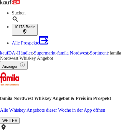
Suchen
10178 Berlin
Alle Prospekte
kaufDA
Händler
Supermarkt
famila Nordwest
Sortiment
famila
Nordwest Whiskey Angebot
Anzeigen
famila Nordwest Whiskey Angebot & Preis im Prospekt
Alle Whiskey Angebote dieser Woche in der App öffnen
WEITER