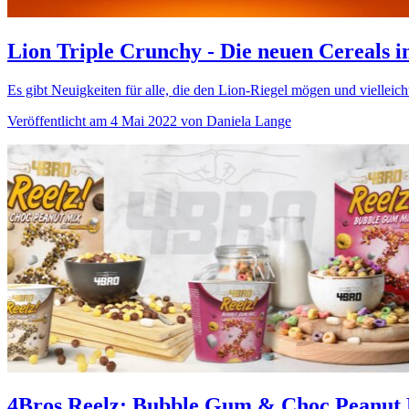
Lion Triple Crunchy - Die neuen Cereals 
Es gibt Neuigkeiten für alle, die den Lion-Riegel mögen und vielleic
Veröffentlicht am 4 Mai 2022 von Daniela Lange
4Bros Reelz: Bubble Gum & Choc Peanut