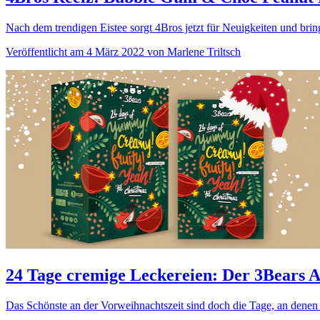
Nach dem trendigen Eistee sorgt 4Bros jetzt für Neuigkeiten und brin
Veröffentlicht am 4 März 2022 von Marlene Triltsch
24 Tage cremige Leckereien: Der 3Bears 
Das Schönste an der Vorweihnachtszeit sind doch die Tage, an denen 