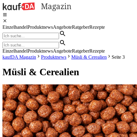
Einzelhandel
Produktnews
Angebote
Ratgeber
Rezepte
Einzelhandel
Produktnews
Angebote
Ratgeber
Rezepte
kaufDA Magazin
Produktnews
Müsli & Cerealien
Seite 3
Müsli & Cerealien