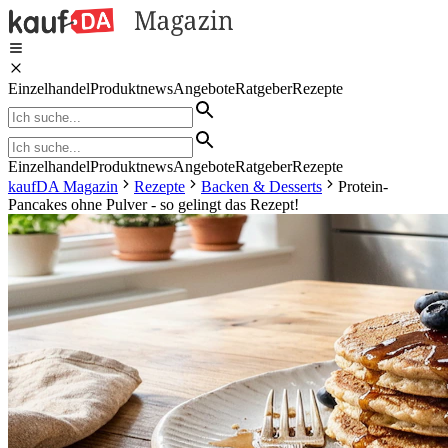
Einzelhandel
Produktnews
Angebote
Ratgeber
Rezepte
Einzelhandel
Produktnews
Angebote
Ratgeber
Rezepte
kaufDA Magazin
Rezepte
Backen & Desserts
Protein-
Pancakes ohne Pulver - so gelingt das Rezept!