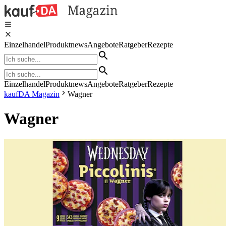
Einzelhandel
Produktnews
Angebote
Ratgeber
Rezepte
Einzelhandel
Produktnews
Angebote
Ratgeber
Rezepte
kaufDA Magazin
Wagner
Wagner