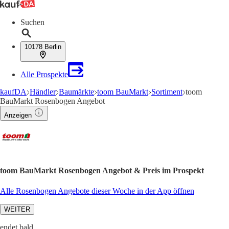
Suchen
10178 Berlin
Alle Prospekte
kaufDA
Händler
Baumärkte
toom BauMarkt
Sortiment
toom
BauMarkt Rosenbogen Angebot
Anzeigen
toom BauMarkt Rosenbogen Angebot & Preis im Prospekt
Alle Rosenbogen Angebote dieser Woche in der App öffnen
WEITER
endet bald