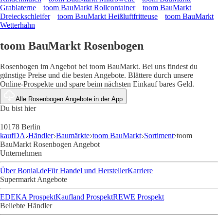
Grablaterne
toom BauMarkt Rollcontainer
toom BauMarkt
Dreieckschleifer
toom BauMarkt Heißluftfritteuse
toom BauMarkt
Wetterhahn
toom BauMarkt Rosenbogen
Rosenbogen im Angebot bei toom BauMarkt. Bei uns findest du
günstige Preise und die besten Angebote. Blättere durch unsere
Online-Prospekte und spare beim nächsten Einkauf bares Geld.
Alle Rosenbogen Angebote in der App
Du bist hier
10178 Berlin
kaufDA
Händler
Baumärkte
toom BauMarkt
Sortiment
toom
BauMarkt Rosenbogen Angebot
Unternehmen
Über Bonial.de
Für Handel und Hersteller
Karriere
Supermarkt Angebote
EDEKA Prospekt
Kaufland Prospekt
REWE Prospekt
Beliebte Händler