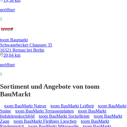
19,38 km
geöffnet
toom Baumarkt
Schwanebecker Chaussee 35
16321 Bernau bei Berlin
20,04 km
geöffnet
Sortiment und Angebote von toom
BauMarkt
toom BauMarkt Natron
toom BauMarkt Leifheit
toom BauMarkt
Späne
toom BauMarkt Terrassenplatten
toom BauMarkt
Induktionskochfeld
toom BauMarkt Sockelleiste
toom BauMarkt
Zaun
toom BauMarkt Fleißiges Lieschen
toom BauMarkt
Rindenmulch
toom BauMarkt Mikrowelle
toom BauMarkt