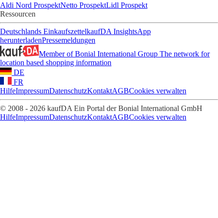
Aldi Nord Prospekt
Netto Prospekt
Lidl Prospekt
Ressourcen
Deutschlands Einkaufszettel
kaufDA Insights
App
herunterladen
Pressemeldungen
Member of Bonial International Group
The network for
location based shopping information
DE
FR
Hilfe
Impressum
Datenschutz
Kontakt
AGB
Cookies verwalten
© 2008 - 2026 kaufDA Ein Portal der Bonial International GmbH
Hilfe
Impressum
Datenschutz
Kontakt
AGB
Cookies verwalten