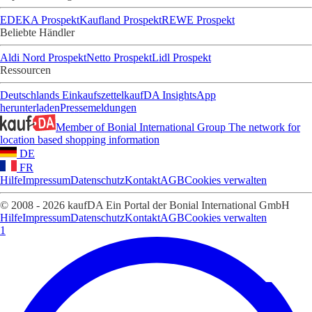
EDEKA Prospekt
Kaufland Prospekt
REWE Prospekt
Beliebte Händler
Aldi Nord Prospekt
Netto Prospekt
Lidl Prospekt
Ressourcen
Deutschlands Einkaufszettel
kaufDA Insights
App
herunterladen
Pressemeldungen
Member of Bonial International Group
The network for
location based shopping information
DE
FR
Hilfe
Impressum
Datenschutz
Kontakt
AGB
Cookies verwalten
© 2008 - 2026 kaufDA Ein Portal der Bonial International GmbH
Hilfe
Impressum
Datenschutz
Kontakt
AGB
Cookies verwalten
1