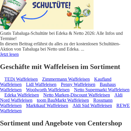
Gratis Tabaluga-Schultüte bei Edeka & Netto 2026: Alle Infos und
Termine!
In diesem Beitrag erfährst du alles zu der kostenlosen Schultüten-
Aktion von Tabaluga bei Netto und Edeka.
...
Jetzt lesen
Geschäfte mit Waffeleisen im Sortiment
TEDi Waffeleisen
Zimmermann Waffeleisen
Kaufland
Waffeleisen
Lidl Waffeleisen
Penny Waffeleisen
Bauhaus
Waffeleisen
Woolworth Waffeleisen
Netto Supermarkt Waffeleisen
Edeka Waffeleisen
Netto Marken-Discount Waffeleisen
Aldi
Nord Waffeleisen
toom BauMarkt Waffeleisen
Rossmann
Waffeleisen
Marktkauf Waffeleisen
Aldi Süd Waffeleisen
REWE
Waffeleisen
Sortiment und Angebote von Centershop