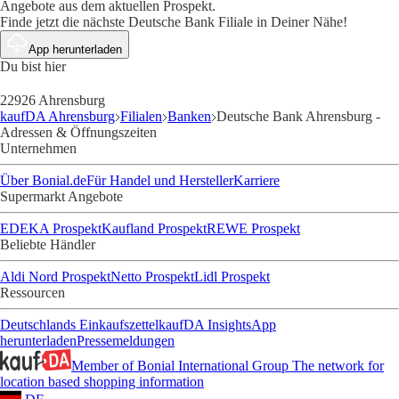
Angebote aus dem aktuellen Prospekt.
Finde jetzt die nächste Deutsche Bank Filiale in Deiner Nähe!
App herunterladen
Du bist hier
22926 Ahrensburg
kaufDA Ahrensburg
Filialen
Banken
Deutsche Bank Ahrensburg -
Adressen & Öffnungszeiten
Unternehmen
Über Bonial.de
Für Handel und Hersteller
Karriere
Supermarkt Angebote
EDEKA Prospekt
Kaufland Prospekt
REWE Prospekt
Beliebte Händler
Aldi Nord Prospekt
Netto Prospekt
Lidl Prospekt
Ressourcen
Deutschlands Einkaufszettel
kaufDA Insights
App
herunterladen
Pressemeldungen
Member of Bonial International Group
The network for
location based shopping information