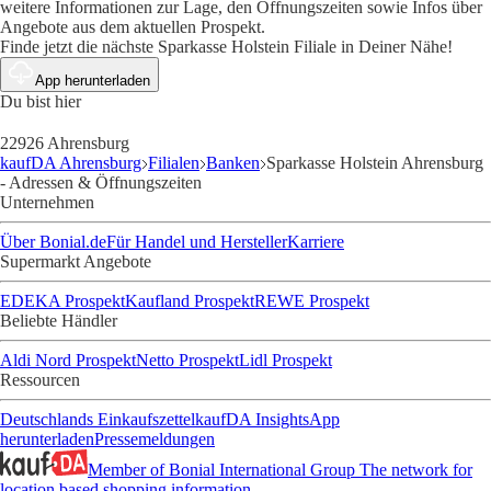
weitere Informationen zur Lage, den Öffnungszeiten sowie Infos über
Angebote aus dem aktuellen Prospekt.
Finde jetzt die nächste Sparkasse Holstein Filiale in Deiner Nähe!
App herunterladen
Du bist hier
22926 Ahrensburg
kaufDA Ahrensburg
Filialen
Banken
Sparkasse Holstein Ahrensburg
- Adressen & Öffnungszeiten
Unternehmen
Über Bonial.de
Für Handel und Hersteller
Karriere
Supermarkt Angebote
EDEKA Prospekt
Kaufland Prospekt
REWE Prospekt
Beliebte Händler
Aldi Nord Prospekt
Netto Prospekt
Lidl Prospekt
Ressourcen
Deutschlands Einkaufszettel
kaufDA Insights
App
herunterladen
Pressemeldungen
Member of Bonial International Group
The network for
location based shopping information