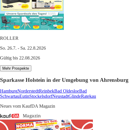
ROLLER
So. 26.7. - Sa. 22.8.2026
Gültig bis 22.08.2026
Mehr Prospekte
Sparkasse Holstein in der Umgebung von Ahrensburg
Hamburg
Norderstedt
Reinbek
Bad Oldesloe
Bad
Schwartau
Eutin
Stockelsdorf
Neustadt
Glinde
Ratekau
Neues vom KaufDA Magazin