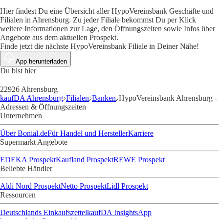
Hier findest Du eine Übersicht aller HypoVereinsbank Geschäfte und
Filialen in Ahrensburg. Zu jeder Filiale bekommst Du per Klick
weitere Informationen zur Lage, den Öffnungszeiten sowie Infos über
Angebote aus dem aktuellen Prospekt.
Finde jetzt die nächste HypoVereinsbank Filiale in Deiner Nähe!
App herunterladen
Du bist hier
22926 Ahrensburg
kaufDA Ahrensburg
Filialen
Banken
HypoVereinsbank Ahrensburg -
Adressen & Öffnungszeiten
Unternehmen
Über Bonial.de
Für Handel und Hersteller
Karriere
Supermarkt Angebote
EDEKA Prospekt
Kaufland Prospekt
REWE Prospekt
Beliebte Händler
Aldi Nord Prospekt
Netto Prospekt
Lidl Prospekt
Ressourcen
Deutschlands Einkaufszettel
kaufDA Insights
App