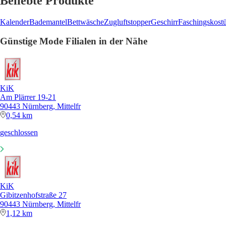
Beliebte Produkte
Kalender
Bademantel
Bettwäsche
Zugluftstopper
Geschirr
Faschingskost
Günstige Mode Filialen in der Nähe
KiK
Am Plärrer 19-21
90443 Nürnberg, Mittelfr
0,54 km
geschlossen
KiK
Gibitzenhofstraße 27
90443 Nürnberg, Mittelfr
1,12 km