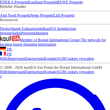
EDEKA Prospekt
Kaufland Prospekt
REWE Prospekt
Beliebte Händler
Aldi Nord Prospekt
Netto Prospekt
Lidl Prospekt
Ressourcen
Deutschlands Einkaufszettel
kaufDA Insights
App
herunterladen
Pressemeldungen
Member of Bonial International Group
The network for
location based shopping information
DE
FR
Hilfe
Impressum
Datenschutz
Kontakt
AGB
Cookies verwalten
© 2008 - 2026 kaufDA Ein Portal der Bonial International GmbH
Hilfe
Impressum
Datenschutz
Kontakt
AGB
Cookies verwalten
1