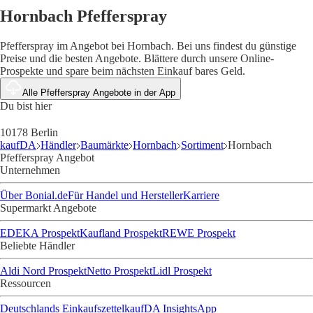
Hornbach Pfefferspray
Pfefferspray im Angebot bei Hornbach. Bei uns findest du günstige
Preise und die besten Angebote. Blättere durch unsere Online-
Prospekte und spare beim nächsten Einkauf bares Geld.
Alle Pfefferspray Angebote in der App
Du bist hier
10178 Berlin
kaufDA
Händler
Baumärkte
Hornbach
Sortiment
Hornbach
Pfefferspray Angebot
Unternehmen
Über Bonial.de
Für Handel und Hersteller
Karriere
Supermarkt Angebote
EDEKA Prospekt
Kaufland Prospekt
REWE Prospekt
Beliebte Händler
Aldi Nord Prospekt
Netto Prospekt
Lidl Prospekt
Ressourcen
Deutschlands Einkaufszettel
kaufDA Insights
App