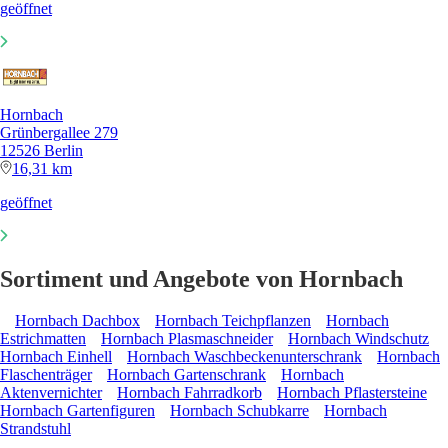
geöffnet
Hornbach
Grünbergallee 279
12526 Berlin
16,31 km
geöffnet
Sortiment und Angebote von Hornbach
Hornbach Dachbox
Hornbach Teichpflanzen
Hornbach
Estrichmatten
Hornbach Plasmaschneider
Hornbach Windschutz
Hornbach Einhell
Hornbach Waschbeckenunterschrank
Hornbach
Flaschenträger
Hornbach Gartenschrank
Hornbach
Aktenvernichter
Hornbach Fahrradkorb
Hornbach Pflastersteine
Hornbach Gartenfiguren
Hornbach Schubkarre
Hornbach
Strandstuhl