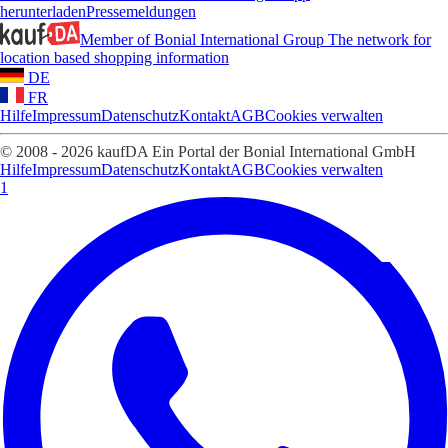
herunterladen
Pressemeldungen
Member of Bonial International Group
The network for
location based shopping information
DE
FR
Hilfe
Impressum
Datenschutz
Kontakt
AGB
Cookies verwalten
© 2008 - 2026 kaufDA Ein Portal der Bonial International GmbH
Hilfe
Impressum
Datenschutz
Kontakt
AGB
Cookies verwalten
1