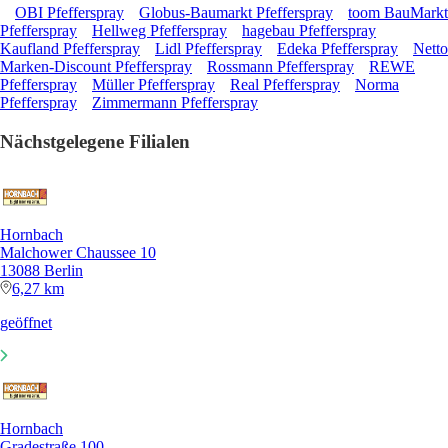
OBI Pfefferspray
Globus-Baumarkt Pfefferspray
toom BauMarkt
Pfefferspray
Hellweg Pfefferspray
hagebau Pfefferspray
Kaufland Pfefferspray
Lidl Pfefferspray
Edeka Pfefferspray
Netto
Marken-Discount Pfefferspray
Rossmann Pfefferspray
REWE
Pfefferspray
Müller Pfefferspray
Real Pfefferspray
Norma
Pfefferspray
Zimmermann Pfefferspray
Nächstgelegene Filialen
Hornbach
Malchower Chaussee 10
13088 Berlin
6,27 km
geöffnet
Hornbach
Gradestraße 100