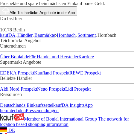
Prospekte und spare beim nächsten Einkauf bares Geld.
Alle Teichbrücke Angebote in der App
Du bist hier
10178 Berlin
kaufDA
Händler
Baumärkte
Hornbach
Sortiment
Hornbach
Teichbrücke Angebot
Unternehmen
Über Bonial.de
Für Handel und Hersteller
Karriere
Supermarkt Angebote
EDEKA Prospekt
Kaufland Prospekt
REWE Prospekt
Beliebte Händler
Aldi Nord Prospekt
Netto Prospekt
Lidl Prospekt
Ressourcen
Deutschlands Einkaufszettel
kaufDA Insights
App
herunterladen
Pressemeldungen
Member of Bonial International Group
The network for
location based shopping information
DE