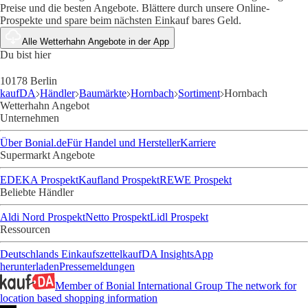
Preise und die besten Angebote. Blättere durch unsere Online-
Prospekte und spare beim nächsten Einkauf bares Geld.
Alle Wetterhahn Angebote in der App
Du bist hier
10178 Berlin
kaufDA
Händler
Baumärkte
Hornbach
Sortiment
Hornbach
Wetterhahn Angebot
Unternehmen
Über Bonial.de
Für Handel und Hersteller
Karriere
Supermarkt Angebote
EDEKA Prospekt
Kaufland Prospekt
REWE Prospekt
Beliebte Händler
Aldi Nord Prospekt
Netto Prospekt
Lidl Prospekt
Ressourcen
Deutschlands Einkaufszettel
kaufDA Insights
App
herunterladen
Pressemeldungen
Member of Bonial International Group
The network for
location based shopping information