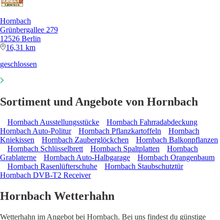
Hornbach
Grünbergallee 279
12526 Berlin
16,31 km
geschlossen
Sortiment und Angebote von Hornbach
Hornbach Ausstellungsstücke
Hornbach Fahrradabdeckung
Hornbach Auto-Politur
Hornbach Pflanzkartoffeln
Hornbach
Kniekissen
Hornbach Zauberglöckchen
Hornbach Balkonpflanzen
Hornbach Schlüsselbrett
Hornbach Spaltplatten
Hornbach
Grablaterne
Hornbach Auto-Halbgarage
Hornbach Orangenbaum
Hornbach Rasenlüfterschuhe
Hornbach Staubschutztür
Hornbach DVB-T2 Receiver
Hornbach Wetterhahn
Wetterhahn im Angebot bei Hornbach. Bei uns findest du günstige