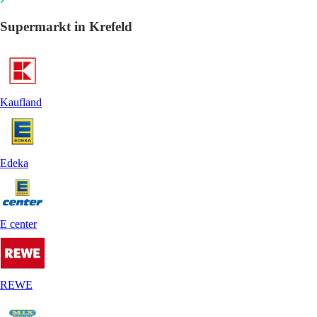
Supermarkt in Krefeld
Kaufland
Edeka
E center
REWE