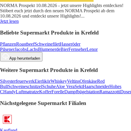
NORMA Prospekt 10.08.2026 - jetzt unsere Highlights entdecken!
Stöbert euch jetzt durch den neuen NORMA Prospekt ab dem
10.08.2026 und entdeckt unsere Highlights!
...
Jetzt lesen
Beliebte Supermarkt Produkte in Krefeld
Pflanzen
Roastbeef
Schweinefilet
Hasseröder
Pilsener
Jacobs
Lachs
Blumenerde
Bier
Fernseher
Lenor
App herunterladen
Weitere Supermarkt Produkte in Krefeld
Silvesterfeuerwerk
Eierlikör
Whiskey
Veltins
Ofenkäse
Red
Bull
Schweineschnitzel
Schuhe
Aloe Vera
Sekt
Haarschneider
Hohes
C
Handy
Luftmatratze
Koffer
Forelle
Dampfbügelstation
Ramazzotti
Dosen
Nächstgelegene Supermarkt Filialen
Kaufland