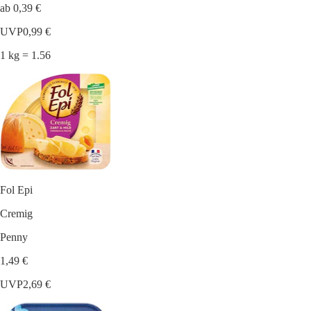
ab 0,39 €
UVP
0,99 €
1 kg = 1.56
Fol Epi
Cremig
Penny
1,49 €
UVP
2,69 €