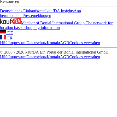
Ressourcen
Deutschlands Einkaufszettel
kaufDA Insights
App
herunterladen
Pressemeldungen
Member of Bonial International Group
The network for
location based shopping information
DE
FR
Hilfe
Impressum
Datenschutz
Kontakt
AGB
Cookies verwalten
© 2008 - 2026 kaufDA Ein Portal der Bonial International GmbH
Hilfe
Impressum
Datenschutz
Kontakt
AGB
Cookies verwalten