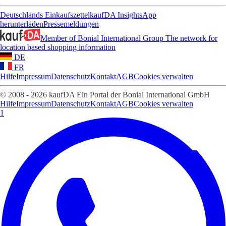
Deutschlands Einkaufszettel
kaufDA Insights
App
herunterladen
Pressemeldungen
Member of Bonial International Group
The network for
location based shopping information
DE
FR
Hilfe
Impressum
Datenschutz
Kontakt
AGB
Cookies verwalten
© 2008 - 2026 kaufDA Ein Portal der Bonial International GmbH
Hilfe
Impressum
Datenschutz
Kontakt
AGB
Cookies verwalten
1