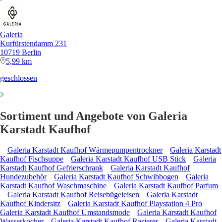
Galeria
Kurfürstendamm 231
10719 Berlin
5,99 km
geschlossen
Sortiment und Angebote von Galeria
Karstadt Kaufhof
Galeria Karstadt Kaufhof Wärmepumpentrockner
Galeria Karstadt
Kaufhof Fischsuppe
Galeria Karstadt Kaufhof USB Stick
Galeria
Karstadt Kaufhof Gefrierschrank
Galeria Karstadt Kaufhof
Hundezubehör
Galeria Karstadt Kaufhof Schwibbogen
Galeria
Karstadt Kaufhof Waschmaschine
Galeria Karstadt Kaufhof Parfum
Galeria Karstadt Kaufhof Reisebügeleisen
Galeria Karstadt
Kaufhof Kindersitz
Galeria Karstadt Kaufhof Playstation 4 Pro
Galeria Karstadt Kaufhof Umstandsmode
Galeria Karstadt Kaufhof
Wasserkocher
Galeria Karstadt Kaufhof Rasierer
Galeria Karstadt