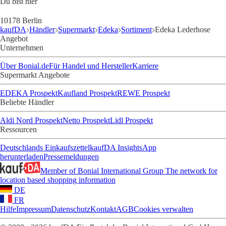
Du bist hier
10178 Berlin
kaufDA
Händler
Supermarkt
Edeka
Sortiment
Edeka Lederhose
Angebot
Unternehmen
Über Bonial.de
Für Handel und Hersteller
Karriere
Supermarkt Angebote
EDEKA Prospekt
Kaufland Prospekt
REWE Prospekt
Beliebte Händler
Aldi Nord Prospekt
Netto Prospekt
Lidl Prospekt
Ressourcen
Deutschlands Einkaufszettel
kaufDA Insights
App
herunterladen
Pressemeldungen
Member of Bonial International Group
The network for
location based shopping information
DE
FR
Hilfe
Impressum
Datenschutz
Kontakt
AGB
Cookies verwalten