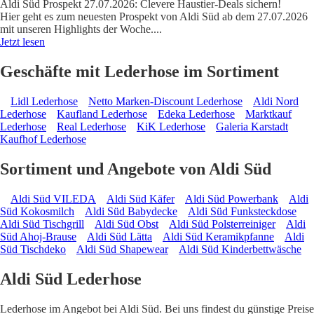
Aldi Süd Prospekt 27.07.2026: Clevere Haustier-Deals sichern!
Hier geht es zum neuesten Prospekt von Aldi Süd ab dem 27.07.2026
mit unseren Highlights der Woche.
...
Jetzt lesen
Geschäfte mit Lederhose im Sortiment
Lidl Lederhose
Netto Marken-Discount Lederhose
Aldi Nord
Lederhose
Kaufland Lederhose
Edeka Lederhose
Marktkauf
Lederhose
Real Lederhose
KiK Lederhose
Galeria Karstadt
Kaufhof Lederhose
Sortiment und Angebote von Aldi Süd
Aldi Süd VILEDA
Aldi Süd Käfer
Aldi Süd Powerbank
Aldi
Süd Kokosmilch
Aldi Süd Babydecke
Aldi Süd Funksteckdose
Aldi Süd Tischgrill
Aldi Süd Obst
Aldi Süd Polsterreiniger
Aldi
Süd Ahoj-Brause
Aldi Süd Lätta
Aldi Süd Keramikpfanne
Aldi
Süd Tischdeko
Aldi Süd Shapewear
Aldi Süd Kinderbettwäsche
Aldi Süd Lederhose
Lederhose im Angebot bei Aldi Süd. Bei uns findest du günstige Preise