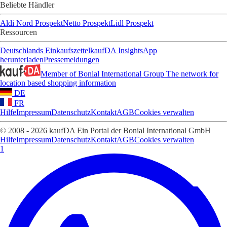
Beliebte Händler
Aldi Nord Prospekt
Netto Prospekt
Lidl Prospekt
Ressourcen
Deutschlands Einkaufszettel
kaufDA Insights
App
herunterladen
Pressemeldungen
Member of Bonial International Group
The network for
location based shopping information
DE
FR
Hilfe
Impressum
Datenschutz
Kontakt
AGB
Cookies verwalten
© 2008 - 2026 kaufDA Ein Portal der Bonial International GmbH
Hilfe
Impressum
Datenschutz
Kontakt
AGB
Cookies verwalten
1