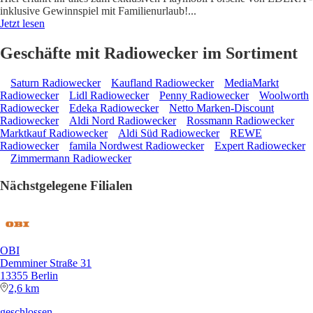
inklusive Gewinnspiel mit Familienurlaub!
...
Jetzt lesen
Geschäfte mit Radiowecker im Sortiment
Saturn Radiowecker
Kaufland Radiowecker
MediaMarkt
Radiowecker
Lidl Radiowecker
Penny Radiowecker
Woolworth
Radiowecker
Edeka Radiowecker
Netto Marken-Discount
Radiowecker
Aldi Nord Radiowecker
Rossmann Radiowecker
Marktkauf Radiowecker
Aldi Süd Radiowecker
REWE
Radiowecker
famila Nordwest Radiowecker
Expert Radiowecker
Zimmermann Radiowecker
Nächstgelegene Filialen
OBI
Demminer Straße 31
13355 Berlin
2,6 km
geschlossen