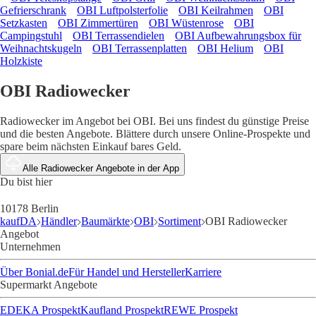
Gefrierschrank
OBI Luftpolsterfolie
OBI Keilrahmen
OBI
Setzkasten
OBI Zimmertüren
OBI Wüstenrose
OBI
Campingstuhl
OBI Terrassendielen
OBI Aufbewahrungsbox für
Weihnachtskugeln
OBI Terrassenplatten
OBI Helium
OBI
Holzkiste
OBI Radiowecker
Radiowecker im Angebot bei OBI. Bei uns findest du günstige Preise
und die besten Angebote. Blättere durch unsere Online-Prospekte und
spare beim nächsten Einkauf bares Geld.
Alle Radiowecker Angebote in der App
Du bist hier
10178 Berlin
kaufDA
Händler
Baumärkte
OBI
Sortiment
OBI Radiowecker
Angebot
Unternehmen
Über Bonial.de
Für Handel und Hersteller
Karriere
Supermarkt Angebote
EDEKA Prospekt
Kaufland Prospekt
REWE Prospekt