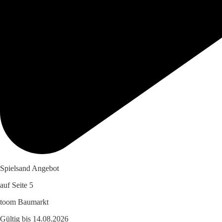
Spielsand Angebot
auf Seite 5
toom Baumarkt
Gültig bis 14.08.2026