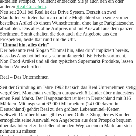
aktuellen Prospekt. Vielleicht entdecken Sie ja auch den ein oder
anderen
Real Gutschein
.
Neu seit 2011 bei Real ist das Drive System. Derzeit an zwei
Standorten vertreten hat man dort die Möglichkeit sich seine vorher
bestellten Artikel ab einem Wunschtermin, ohne lange Parkplatzsuche,
abzuholen. Das alles ohne Aufpreis und mit Auswahl aus dem ganzen
Sortiment. Somit erhalten die dort auch die Angebote aus den
Prospekten, bestellbar rund um die Uhr.
"Einmal hin, alles drin"
Der bekannte real-Slogan "Einmal hin, alles drin" impliziert bereits,
dass das Angebot bei real,- sehr umfangreich ist: Frischesortiment,
Non-Food-Artikel und all den typischen Supermarkt-Produkte, lassen
keinen Wunsch offen.
Real – Das Unternehmen
Seit der Gründung im Jahre 1992 hat sich das Real Unternehmen stetig
vergrößert. Momentan verfügen europaweit 6 Länder über mindestens
einen Real Markt. Der Hauptstandort ist hier in Deutschland mit 316
Märkten. Mit insgesamt 63.000 Mitarbeitern (24.000 davon in
Deutschland) gehört Real zu den größten Lebensmittel–Ketten
weltweit. Darüber hinaus gibt es einen Online–Shop, der es Kunden
ermöglicht seine Auswahl von Angeboten aus dem Prospekt bequem
über das Internet zu bestellen ohne den Weg zu einem Markt auf sich
nehmen zu müssen.