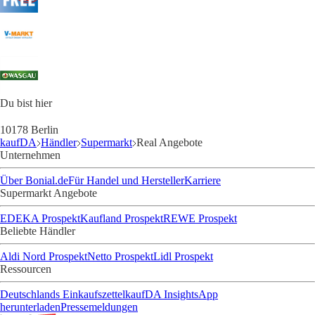
Du bist hier
10178 Berlin
kaufDA
Händler
Supermarkt
Real Angebote
Unternehmen
Über Bonial.de
Für Handel und Hersteller
Karriere
Supermarkt Angebote
EDEKA Prospekt
Kaufland Prospekt
REWE Prospekt
Beliebte Händler
Aldi Nord Prospekt
Netto Prospekt
Lidl Prospekt
Ressourcen
Deutschlands Einkaufszettel
kaufDA Insights
App
herunterladen
Pressemeldungen