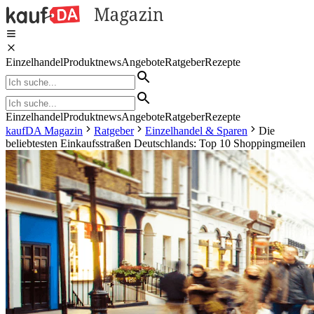
Einzelhandel
Produktnews
Angebote
Ratgeber
Rezepte
Einzelhandel
Produktnews
Angebote
Ratgeber
Rezepte
kaufDA Magazin
Ratgeber
Einzelhandel & Sparen
Die
beliebtesten Einkaufsstraßen Deutschlands: Top 10 Shoppingmeilen