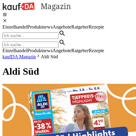
Einzelhandel
Produktnews
Angebote
Ratgeber
Rezepte
Einzelhandel
Produktnews
Angebote
Ratgeber
Rezepte
kaufDA Magazin
Aldi Süd
Aldi Süd