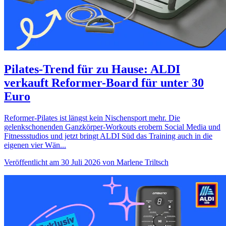
Pilates-Trend für zu Hause: ALDI
verkauft Reformer-Board für unter 30
Euro
Reformer-Pilates ist längst kein Nischensport mehr. Die
gelenkschonenden Ganzkörper-Workouts erobern Social Media und
Fitnessstudios und jetzt bringt ALDI Süd das Training auch in die
eigenen vier Wän...
Veröffentlicht am 30 Juli 2026 von Marlene Triltsch