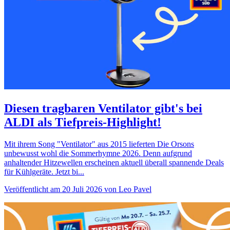
Diesen tragbaren Ventilator gibt's bei
ALDI als Tiefpreis-Highlight!
Mit ihrem Song "Ventilator" aus 2015 lieferten Die Orsons
unbewusst wohl die Sommerhymne 2026. Denn aufgrund
anhaltender Hitzewellen erscheinen aktuell überall spannende Deals
für Kühlgeräte. Jetzt bi...
Veröffentlicht am 20 Juli 2026 von Leo Pavel