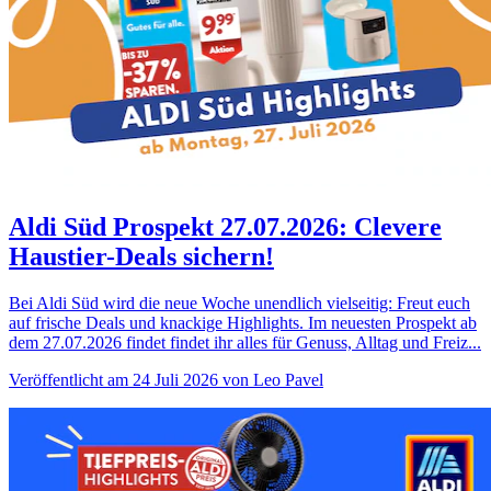
Aldi Süd Prospekt 27.07.2026: Clevere
Haustier-Deals sichern!
Bei Aldi Süd wird die neue Woche unendlich vielseitig: Freut euch
auf frische Deals und knackige Highlights. Im neuesten Prospekt ab
dem 27.07.2026 findet findet ihr alles für Genuss, Alltag und Freiz...
Veröffentlicht am 24 Juli 2026 von Leo Pavel