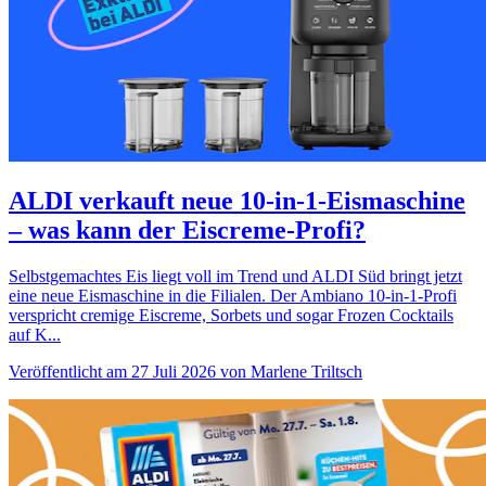
ALDI verkauft neue 10-in-1-Eismaschine
– was kann der Eiscreme-Profi?
Selbstgemachtes Eis liegt voll im Trend und ALDI Süd bringt jetzt
eine neue Eismaschine in die Filialen. Der Ambiano 10-in-1-Profi
verspricht cremige Eiscreme, Sorbets und sogar Frozen Cocktails
auf K...
Veröffentlicht am 27 Juli 2026 von Marlene Triltsch