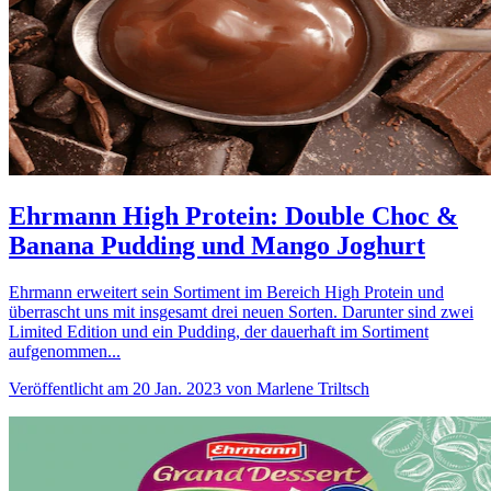
Ehrmann High Protein: Double Choc &
Banana Pudding und Mango Joghurt
Ehrmann erweitert sein Sortiment im Bereich High Protein und
überrascht uns mit insgesamt drei neuen Sorten. Darunter sind zwei
Limited Edition und ein Pudding, der dauerhaft im Sortiment
aufgenommen...
Veröffentlicht am 20 Jan. 2023 von Marlene Triltsch