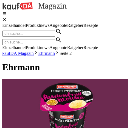
Einzelhandel
Produktnews
Angebote
Ratgeber
Rezepte
Einzelhandel
Produktnews
Angebote
Ratgeber
Rezepte
kaufDA Magazin
Ehrmann
Seite 2
Ehrmann