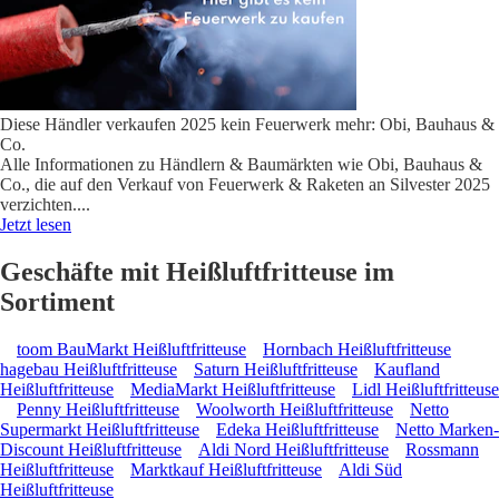
Diese Händler verkaufen 2025 kein Feuerwerk mehr: Obi, Bauhaus &
Co.
Alle Informationen zu Händlern & Baumärkten wie Obi, Bauhaus &
Co., die auf den Verkauf von Feuerwerk & Raketen an Silvester 2025
verzichten.
...
Jetzt lesen
Geschäfte mit Heißluftfritteuse im
Sortiment
toom BauMarkt Heißluftfritteuse
Hornbach Heißluftfritteuse
hagebau Heißluftfritteuse
Saturn Heißluftfritteuse
Kaufland
Heißluftfritteuse
MediaMarkt Heißluftfritteuse
Lidl Heißluftfritteuse
Penny Heißluftfritteuse
Woolworth Heißluftfritteuse
Netto
Supermarkt Heißluftfritteuse
Edeka Heißluftfritteuse
Netto Marken-
Discount Heißluftfritteuse
Aldi Nord Heißluftfritteuse
Rossmann
Heißluftfritteuse
Marktkauf Heißluftfritteuse
Aldi Süd
Heißluftfritteuse