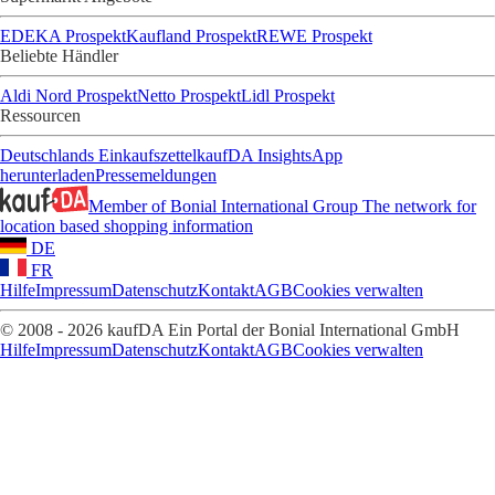
EDEKA Prospekt
Kaufland Prospekt
REWE Prospekt
Beliebte Händler
Aldi Nord Prospekt
Netto Prospekt
Lidl Prospekt
Ressourcen
Deutschlands Einkaufszettel
kaufDA Insights
App
herunterladen
Pressemeldungen
Member of Bonial International Group
The network for
location based shopping information
DE
FR
Hilfe
Impressum
Datenschutz
Kontakt
AGB
Cookies verwalten
© 2008 - 2026 kaufDA Ein Portal der Bonial International GmbH
Hilfe
Impressum
Datenschutz
Kontakt
AGB
Cookies verwalten