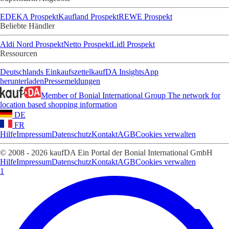
EDEKA Prospekt
Kaufland Prospekt
REWE Prospekt
Beliebte Händler
Aldi Nord Prospekt
Netto Prospekt
Lidl Prospekt
Ressourcen
Deutschlands Einkaufszettel
kaufDA Insights
App
herunterladen
Pressemeldungen
Member of Bonial International Group
The network for
location based shopping information
DE
FR
Hilfe
Impressum
Datenschutz
Kontakt
AGB
Cookies verwalten
© 2008 - 2026 kaufDA Ein Portal der Bonial International GmbH
Hilfe
Impressum
Datenschutz
Kontakt
AGB
Cookies verwalten
1