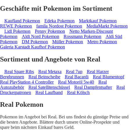
Geschäfte mit Pokemon im Sortiment
Kaufland Pokemon
Edeka Pokemon
Marktkauf Pokemon
REWE Pokemon
famila Nordost Pokemon
MediaMarkt Pokemon
Lidl Pokemon
Penny Pokemon
Netto Marken-Discount
Pokemon
Aldi Nord Pokemon
Rossmann Pokemon
Aldi Süd
Pokemon
DM Pokemon
Müller Pokemon
Metro Pokemon
Galeria Karstadt Kaufhof Pokemon
Sortiment und Angebote von Real
Real Spare Ribs
Real Metaxa
Real 7up
Real Harzer
Bergbrunnen
Real Beinscheibe
Real Bacardi
Real Blumentopf
Real PlayStation 4 Controller
Real Motoröl 5w40
Real
Autozubehör
Real Satellitenschüssel
Real Dampfentsafter
Real
Druckerpatronen
Real Laufband
Real Kölsch
Real Pokemon
Pokemon im Angebot bei Real. Bei uns findest du günstige Preise und
die besten Angebote. Blättere durch unsere Online-Prospekte und
spare beim nächsten Einkauf bares Geld.