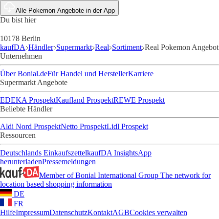
Alle Pokemon Angebote in der App
Du bist hier
10178 Berlin
kaufDA
Händler
Supermarkt
Real
Sortiment
Real Pokemon Angebot
Unternehmen
Über Bonial.de
Für Handel und Hersteller
Karriere
Supermarkt Angebote
EDEKA Prospekt
Kaufland Prospekt
REWE Prospekt
Beliebte Händler
Aldi Nord Prospekt
Netto Prospekt
Lidl Prospekt
Ressourcen
Deutschlands Einkaufszettel
kaufDA Insights
App
herunterladen
Pressemeldungen
Member of Bonial International Group
The network for
location based shopping information
DE
FR
Hilfe
Impressum
Datenschutz
Kontakt
AGB
Cookies verwalten